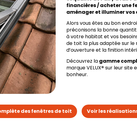
financières / acheter une f
aménager et illuminer vos
Alors vous êtes au bon endroi
préconisons la bonne quantit
à votre habitat et vos besoins
de toit la plus adaptée sur le
d’ouverture et la finition intér
Découvrez la
gamme complèt
marque VELUX
®
sur leur site
bonheur.
plète des fenêtres de toit
Voir les réalisation