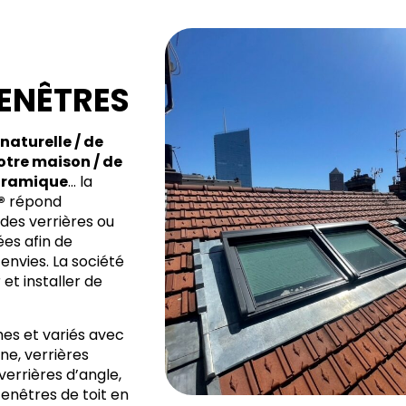
ENÊTRES
naturelle / de
otre maison / de
oramique
… la
®
répond
des verrières ou
ées afin de
envies. La société
et installer de
hes et variés avec
ane, verrières
verrières d’angle,
fenêtres de toit en