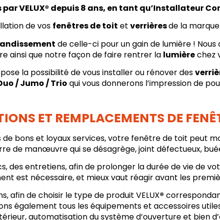
ar VELUX® depuis 8 ans, en tant qu’Installateur Cons
allation de vos
fenêtres de toit
et
verrières
de la marqu
andissement
de celle-ci pour un gain de lumière ! Nou
re ainsi que notre façon de faire rentrer la
lumière
chez v
 la possibilité de vous installer ou rénover des
verriè
uo / Jumo / Trio
qui vous donnerons l’impression de pou
TIONS ET REMPLACEMENTS DE FENÊT
 de bons et loyaux services, votre fenêtre de toit peut m
arre de manœuvre qui se désagrège, joint défectueux, buée
, des entretiens, afin de prolonger la durée de vie de vot
t est nécessaire, et mieux vaut réagir avant les première
 afin de choisir le type de produit VELUX
®
correspondant
ons également tous les équipements et accessoires utiles 
ntérieur, automatisation du système d’ouverture et bien d