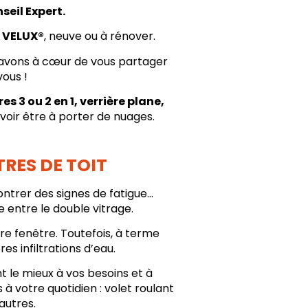
eil Expert.
e
VELUX
®
, neuve ou à rénover.
s avons à cœur de vous partager
ous !
res 3 ou 2 en 1, verrière plane,
voir être à porter de nuages.
RES DE TOIT
ontrer des signes de fatigue…
 entre le double vitrage.
re fenêtre. Toutefois, à terme
s infiltrations d’eau.
 le mieux à vos besoins et à
à votre quotidien : volet roulant
’autres.