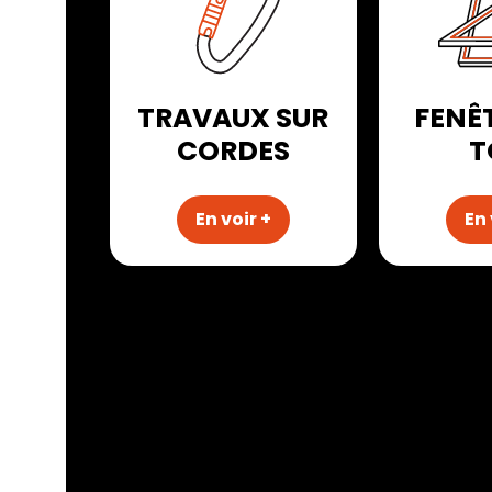
TRAVAUX SUR
FENÊ
CORDES
T
En voir +
En 