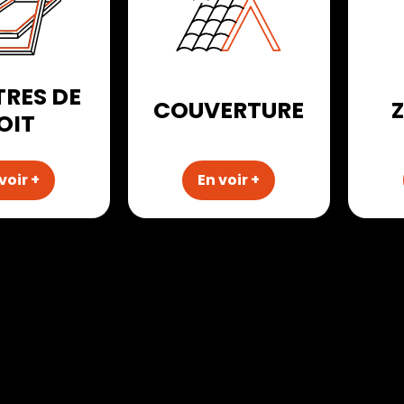
TRES DE
COUVERTURE
OIT
voir +
En voir +