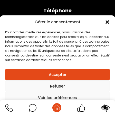
Téléphone
06 27 77 52 28
Gérer le consentement
Horaires
Pour offrir les meilleures expériences, nous utilisons des
Lundi au jeudi : 8h30 à 12h / 13h à 17h
technologies telles que les cookies pour stocker et/ou accéder aux
informations des appareils. Le fait de consentir à ces technologies
Vendredi : 8h à 12h
nous permettra de traiter des données telles que le comportement
de navigation ou les ID uniques sur ce site. Le fait de ne pas
consentir ou de retirer son consentement peut avoir un effet négatif
sur certaines caractéristiques et fonctions.
Mentions légales
–
Traitement des données
Accepter
personnelles
–
Plan du site
–
Création agence positive
Refuser
Voir les préférences
Mentions légales