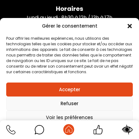
Horaires
Lundi au jeudi : 8h30 à 12h / 13h à 17h
Vendredi : 8h à 12h
Gérer le consentement
Pour offrir les meilleures expériences, nous utilisons des
technologies telles que les cookies pour stocker et/ou accéder aux
informations des appareils. Le fait de consentir à ces technologies
nous permettra de traiter des données telles que le comportement
Mentions légales
–
Traitement des données
de navigation ou les ID uniques sur ce site. Le fait de ne pas
personnelles
–
Plan du site
–
Création agence positive
consentir ou de retirer son consentement peut avoir un effet négatif
sur certaines caractéristiques et fonctions.
Accepter
Refuser
Voir les préférences
Mentions légales