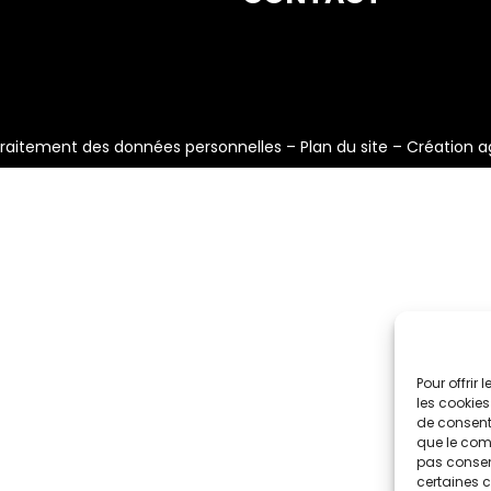
raitement des données personnelles
–
Plan du site
–
Création a
Pour offrir
les cookies
de consenti
que le comp
pas consent
certaines c