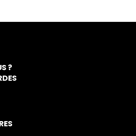
S ?
RDES
RES