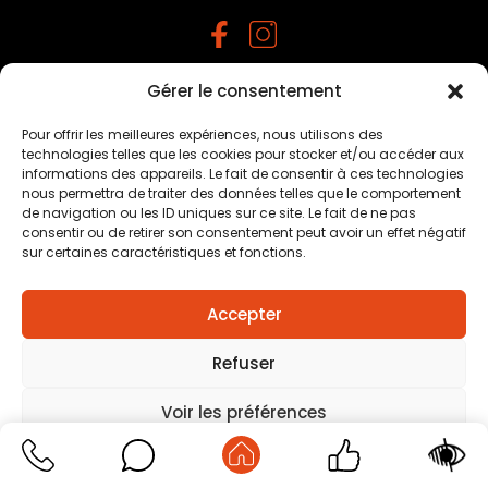
Gérer le consentement
Mentions légales
–
Traitement des données
personnelles
–
Plan du site
–
Création agence positive
Pour offrir les meilleures expériences, nous utilisons des
technologies telles que les cookies pour stocker et/ou accéder aux
informations des appareils. Le fait de consentir à ces technologies
nous permettra de traiter des données telles que le comportement
de navigation ou les ID uniques sur ce site. Le fait de ne pas
consentir ou de retirer son consentement peut avoir un effet négatif
sur certaines caractéristiques et fonctions.
Accepter
Refuser
Voir les préférences
Mentions légales