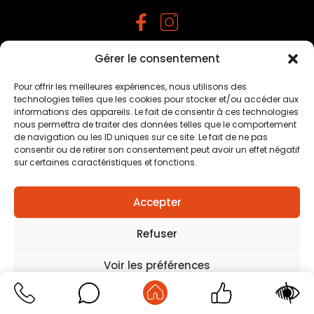
Gérer le consentement
Mentions légales
–
Traitement des données
personnelles
–
Plan du site
–
Création agence positive
Pour offrir les meilleures expériences, nous utilisons des
technologies telles que les cookies pour stocker et/ou accéder aux
informations des appareils. Le fait de consentir à ces technologies
nous permettra de traiter des données telles que le comportement
de navigation ou les ID uniques sur ce site. Le fait de ne pas
consentir ou de retirer son consentement peut avoir un effet négatif
sur certaines caractéristiques et fonctions.
Accepter
Refuser
Voir les préférences
Mentions légales