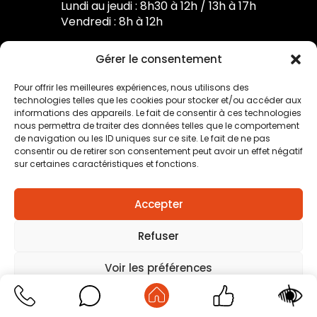
Lundi au jeudi : 8h30 à 12h / 13h à 17h
Vendredi : 8h à 12h
Gérer le consentement
Pour offrir les meilleures expériences, nous utilisons des
technologies telles que les cookies pour stocker et/ou accéder aux
Mentions légales
–
Traitement des données
informations des appareils. Le fait de consentir à ces technologies
personnelles
–
Plan du site
–
Création agence positive
nous permettra de traiter des données telles que le comportement
de navigation ou les ID uniques sur ce site. Le fait de ne pas
consentir ou de retirer son consentement peut avoir un effet négatif
sur certaines caractéristiques et fonctions.
Accepter
Refuser
Voir les préférences
Mentions légales