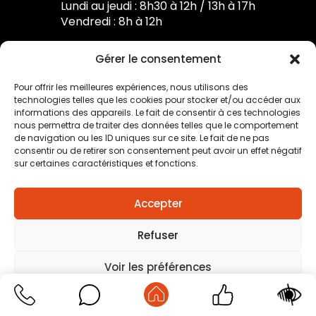
Lundi au jeudi : 8h30 à 12h / 13h à 17h
Vendredi : 8h à 12h
Gérer le consentement
Pour offrir les meilleures expériences, nous utilisons des
technologies telles que les cookies pour stocker et/ou accéder aux
Mentions légales
–
Traitement des données
informations des appareils. Le fait de consentir à ces technologies
personnelles
–
Plan du site
–
Création agence positive
nous permettra de traiter des données telles que le comportement
de navigation ou les ID uniques sur ce site. Le fait de ne pas
consentir ou de retirer son consentement peut avoir un effet négatif
sur certaines caractéristiques et fonctions.
Accepter
Refuser
Voir les préférences
Mentions légales