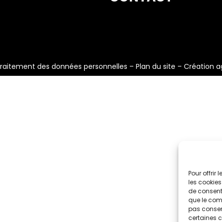
raitement des données personnelles
–
Plan du site
–
Création a
Pour offrir
les cookies
de consenti
que le comp
pas consent
certaines c