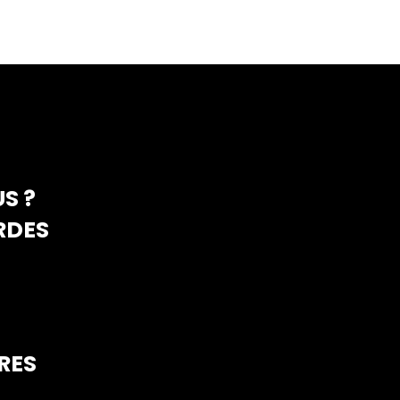
S ?
RDES
RES