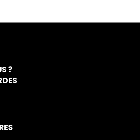
S ?
RDES
RES