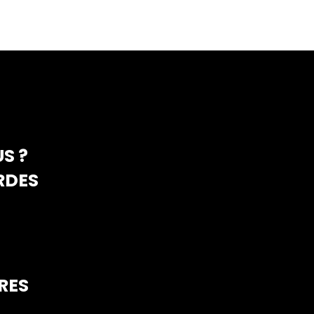
S ?
RDES
RES