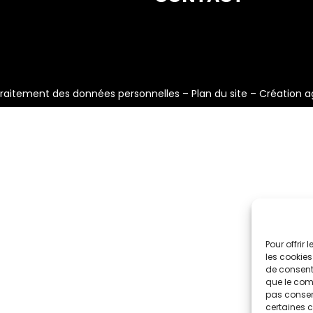
raitement des données personnelles
–
Plan du site
–
Création a
Pour offrir
les cookies
de consenti
que le comp
pas consent
certaines c