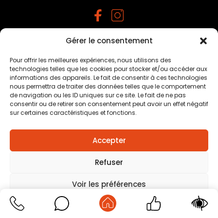
Gérer le consentement
Mentions légales
–
Traitement des données
personnelles
–
Plan du site
–
Création agence positive
Pour offrir les meilleures expériences, nous utilisons des
technologies telles que les cookies pour stocker et/ou accéder aux
informations des appareils. Le fait de consentir à ces technologies
nous permettra de traiter des données telles que le comportement
de navigation ou les ID uniques sur ce site. Le fait de ne pas
consentir ou de retirer son consentement peut avoir un effet négatif
sur certaines caractéristiques et fonctions.
Accepter
Refuser
Voir les préférences
Mentions légales