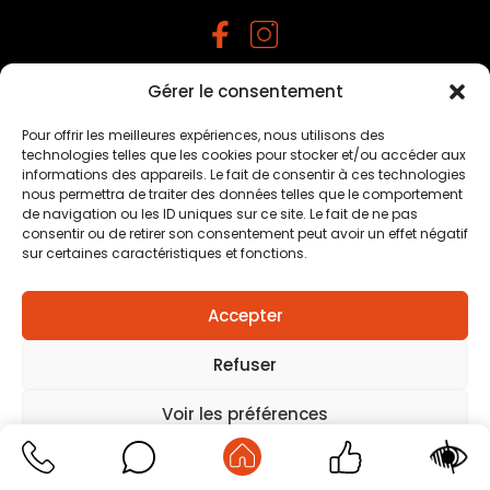
Gérer le consentement
Mentions légales
–
Traitement des données
personnelles
–
Plan du site
–
Création agence positive
Pour offrir les meilleures expériences, nous utilisons des
technologies telles que les cookies pour stocker et/ou accéder aux
informations des appareils. Le fait de consentir à ces technologies
nous permettra de traiter des données telles que le comportement
de navigation ou les ID uniques sur ce site. Le fait de ne pas
consentir ou de retirer son consentement peut avoir un effet négatif
sur certaines caractéristiques et fonctions.
Accepter
Refuser
Voir les préférences
Mentions légales