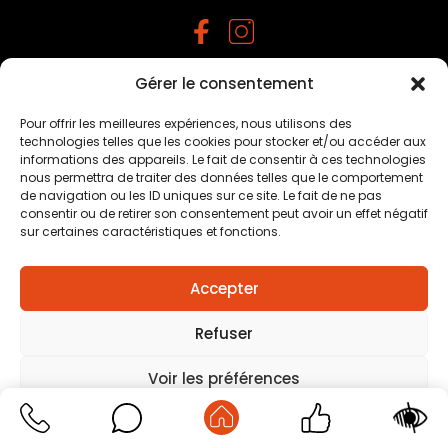
Gérer le consentement
Mentions légales
–
Traitement des données
personnelles
–
Plan du site
–
Création agence positive
Pour offrir les meilleures expériences, nous utilisons des
technologies telles que les cookies pour stocker et/ou accéder aux
informations des appareils. Le fait de consentir à ces technologies
nous permettra de traiter des données telles que le comportement
de navigation ou les ID uniques sur ce site. Le fait de ne pas
consentir ou de retirer son consentement peut avoir un effet négatif
sur certaines caractéristiques et fonctions.
Accepter
Refuser
Voir les préférences
Mentions légales