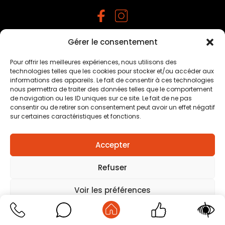
Gérer le consentement
Mentions légales
–
Traitement des données
personnelles
–
Plan du site
–
Création agence positive
Pour offrir les meilleures expériences, nous utilisons des
technologies telles que les cookies pour stocker et/ou accéder aux
informations des appareils. Le fait de consentir à ces technologies
nous permettra de traiter des données telles que le comportement
de navigation ou les ID uniques sur ce site. Le fait de ne pas
consentir ou de retirer son consentement peut avoir un effet négatif
sur certaines caractéristiques et fonctions.
Accepter
Refuser
Voir les préférences
Mentions légales