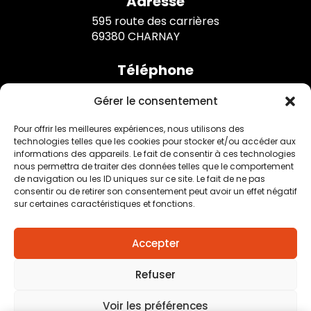
Adresse
595 route des carrières
69380 CHARNAY
Téléphone
06 27 77 52 28
Gérer le consentement
Horaires
Pour offrir les meilleures expériences, nous utilisons des
technologies telles que les cookies pour stocker et/ou accéder aux
Lundi au jeudi : 8h30 à 12h / 13h à 17h
informations des appareils. Le fait de consentir à ces technologies
Vendredi : 8h à 12h
nous permettra de traiter des données telles que le comportement
de navigation ou les ID uniques sur ce site. Le fait de ne pas
consentir ou de retirer son consentement peut avoir un effet négatif
sur certaines caractéristiques et fonctions.
Mentions légales
–
Traitement des données
Accepter
personnelles
–
Plan du site
–
Création agence positive
Refuser
Voir les préférences